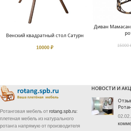
Диван Мамасан 
В КОРЗИНУ
ро
Венский квадратный стол Сатурн
В КОРЗИНУ
15000
10000
₽
НОВОСТИ И АК
Отзы
Рота
Ротанговая мебель от
rotang.spb.ru
:
02.02
плетеная мебель из натурального
комме
ротанга напрямую от производителя