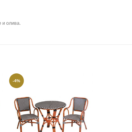
 и олива.
-4%
-43%