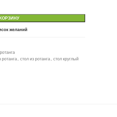
 КОРЗИНУ
исок желаний
ротанга
з ротанга
,
стол из ротанга
,
стол круглый