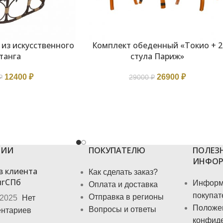
из искусственного
Комплект обеденный «Токио + 2
В КОРЗИНУ
танга
стула Париж»
12400
₽
26900
₽
₽
29000
₽
ЦИИ
ПОКУПАТЕЛЮ
ПОЛЕЗ
ИНФОР
в клиента
Как сделать заказ?
нгСПб
Информ
Оплата и доставка
покупат
Отправка в регионы
.2025
Нет
Положе
Вопросы и ответы
нтариев
конфид