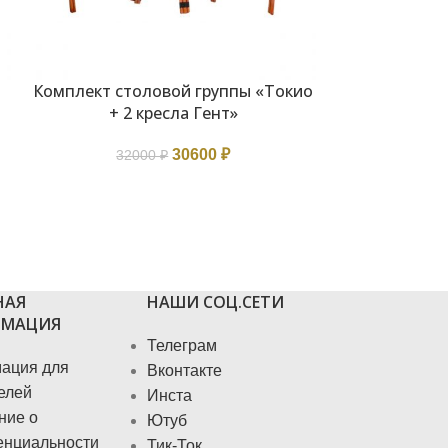
Комплект столовой группы «Токио
В КОРЗИНУ
+ 2 кресла Гент»
30600
₽
32000
₽
Плетеная к
В КОРЗИНУ
10
НАЯ
НАШИ СОЦ.СЕТИ
МАЦИЯ
Телеграм
ация для
Вконтакте
елей
Инста
ние о
Ютуб
енциальности
Тик-Ток