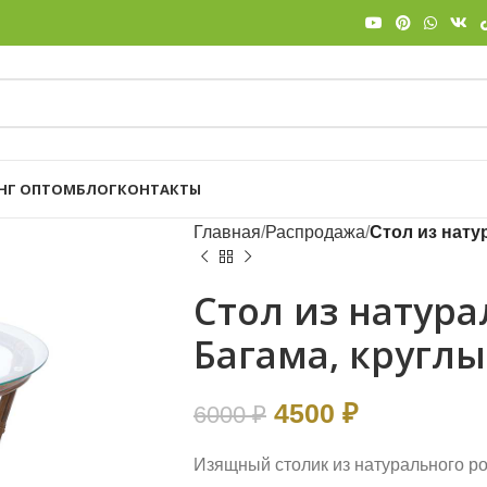
НГ ОПТОМ
БЛОГ
КОНТАКТЫ
Главная
Распродажа
Стол из нату
Стол из натура
Багама, кругл
4500
₽
6000
₽
Изящный столик из натурального ро