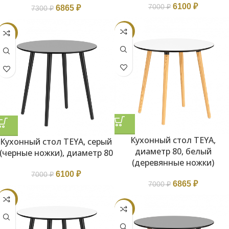
6100
₽
7000
₽
6865
₽
7300
₽
-2%
-13%
Кухонный стол TEYA,
Кухонный стол TEYA, серый
диаметр 80, белый
(черные ножки), диаметр 80
(деревянные ножки)
6100
₽
7000
₽
6865
₽
7000
₽
-13%
-6%