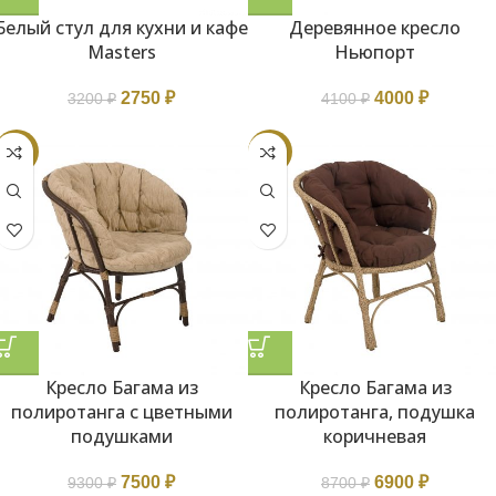
Белый стул для кухни и кафе
Деревянное кресло
Masters
Ньюпорт
2750
₽
4000
₽
3200
₽
4100
₽
-19%
-21%
Кресло Багама из
Кресло Багама из
полиротанга с цветными
полиротанга, подушка
подушками
коричневая
7500
₽
6900
₽
9300
₽
8700
₽