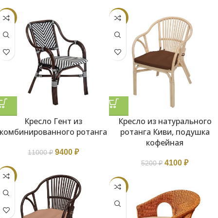
-15%
-21%
Кресло Гент из
Кресло из натурального
комбинированного ротанга
ротанга Киви, подушка
кофейная
9400
₽
11000
₽
4100
₽
5200
₽
-21%
-16%