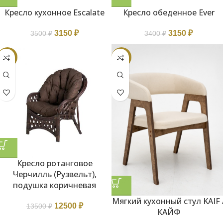
Кресло кухонное Escalate
Кресло обеденное Ever
3150
₽
3150
₽
3500
₽
3400
₽
-7%
-14%
Кресло ротанговое
Черчилль (Рузвельт),
подушка коричневая
Мягкий кухонный стул KAIF 
12500
₽
13500
₽
КАЙФ