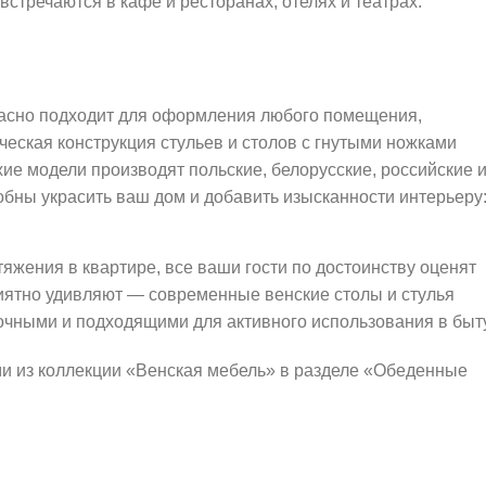
стречаются в кафе и ресторанах, отелях и театрах.
расно подходит для оформления любого помещения,
ческая конструкция стульев и столов с гнутыми ножками
ие модели производят польские, белорусские, российские 
обны украсить ваш дом и добавить изысканности интерьеру
яжения в квартире, все ваши гости по достоинству оценят
риятно удивляют — современные венские столы и стулья
очными и подходящими для активного использования в быту
 из коллекции «Венская мебель» в разделе «Обеденные