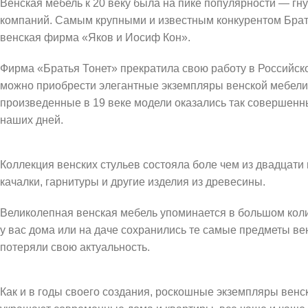
Венская мебель к 20 веку была на пике популярности — гн
компаний. Самым крупными и известным конкурентом Брать
венская фирма «Яков и Иосиф Кон».
Фирма «Братья Тонет» прекратила свою работу в Российск
можно приобрести элегантные экземпляры венской мебели 
произведенные в 19 веке модели оказались так совершенны
наших дней.
Коллекция венских стульев состояла боле чем из двадцати
качалки, гарнитуры и другие изделия из древесины.
Великолепная венская мебель упоминается в большом колич
у вас дома или на даче сохранились те самые предметы ве
потеряли свою актуальность.
Как и в годы своего создания, роскошные экземпляры вен