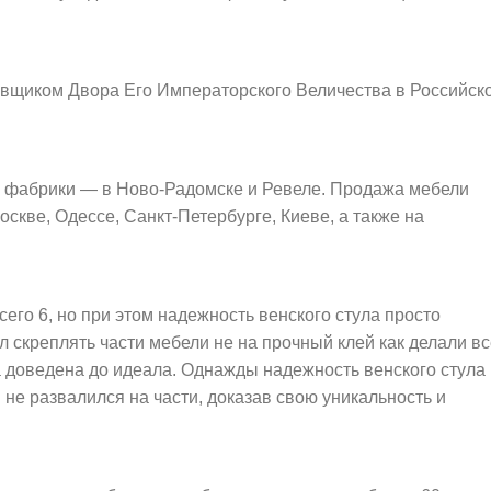
тавщиком Двора Его Императорского Величества в Российск
е фабрики — в Ново-Радомске и Ревеле. Продажа мебели
скве, Одессе, Санкт-Петербурге, Киеве, а также на
его 6, но при этом надежность венского стула просто
л скреплять части мебели не на прочный клей как делали вс
а доведена до идеала. Однажды надежность венского стула
е развалился на части, доказав свою уникальность и