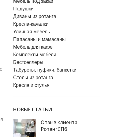
Мебель под заказ
Подушки
Диваны из ротанга
Кресла-качалки
Уличная мебель
Папасаны и мамасаны
Мебель для кафе
Комплекты мебели
Бестселлеры
с
Табуреты, пуфики, банкетки
Столы из ротанга
Кресла и стулья
НОВЫЕ СТАТЬИ
ля
Отзыв клиента
РотангСПб
х