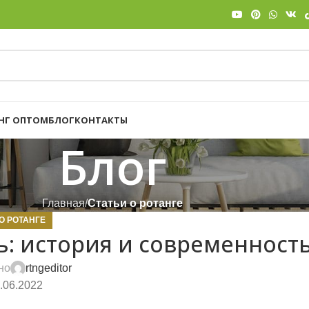
НГ ОПТОМ
БЛОГ
КОНТАКТЫ
Блог
Главная
Статьи о ротанге
О РОТАНГЕ
ь: история и современност
но
rtngeditor
.06.2022