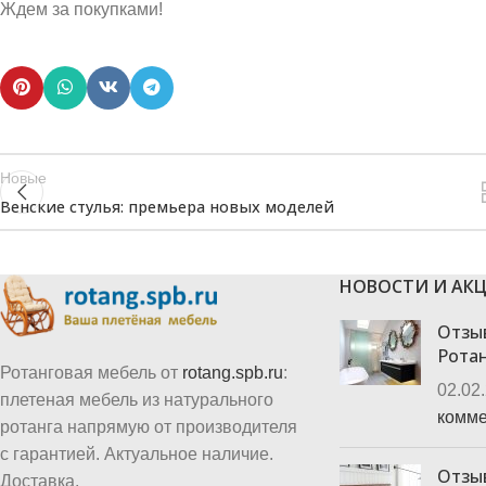
Ждем за покупками!
Новые
Венские стулья: премьера новых моделей
НОВОСТИ И АК
Отзы
Рота
Ротанговая мебель от
rotang.spb.ru
:
02.02
плетеная мебель из натурального
комме
ротанга напрямую от производителя
с гарантией. Актуальное наличие.
Отзы
Доставка.