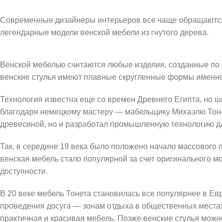
Современные дизайнеры интерьеров все чаще обращаются
легендарные модели венской мебели из гнутого дерева.
Венской мебелью считаются любые изделия, созданные по 
венские стулья имеют плавные скругленные формы именно
Технология известна еще со времен Древнего Египта, но ш
благодаря немецкому мастеру — мабельщику Михаэлю Тонет
древесиной, но и разработал промышленную технологию дл
Так, в середине 19 века было положено начало массового п
венская мебель стало популярной за счет оригинального мо
доступности.
В 20 веке мебель Тонета становилась все популярнее в Ев
проведения досуга — зонам отдыха в общественных местах
практичная и красивая мебель. Позже венские стулья мож