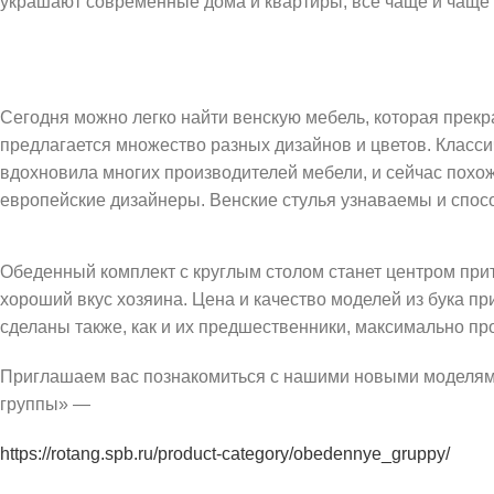
украшают современные дома и квартиры, все чаще и чаще в
Сегодня можно легко найти венскую мебель, которая прек
предлагается множество разных дизайнов и цветов. Класси
вдохновила многих производителей мебели, и сейчас похож
европейские дизайнеры. Венские стулья узнаваемы и спос
Обеденный комплект с круглым столом станет центром прит
хороший вкус хозяина. Цена и качество моделей из бука п
сделаны также, как и их предшественники, максимально пр
Приглашаем вас познакомиться с нашими новыми моделями
группы» —
https://rotang.spb.ru/product-category/obedennye_gruppy/