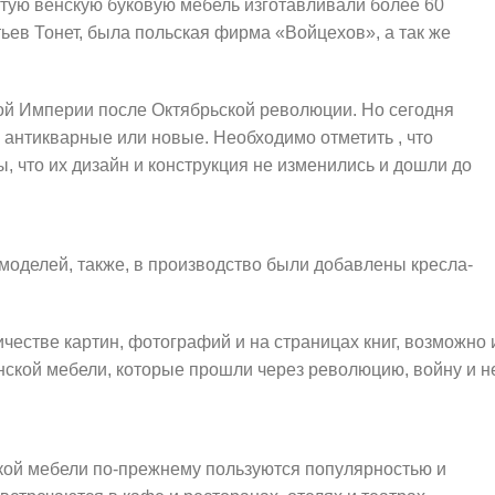
утую венскую буковую мебель изготавливали более 60
ев Тонет, была польская фирма «Войцехов», а так же
ой Империи после Октябрьской революции. Но сегодня
антикварные или новые. Необходимо отметить , что
, что их дизайн и конструкция не изменились и дошли до
 моделей, также, в производство были добавлены кресла-
естве картин, фотографий и на страницах книг, возможно 
нской мебели, которые прошли через революцию, войну и н
ской мебели по-прежнему пользуются популярностью и