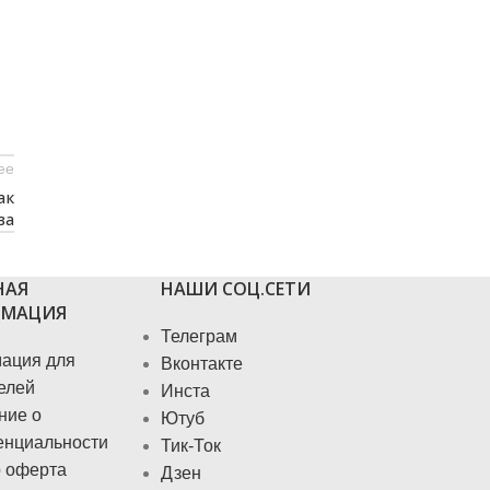
ее
ак
ва
НАЯ
НАШИ СОЦ.СЕТИ
МАЦИЯ
Телеграм
ация для
Вконтакте
елей
Инста
ние о
Ютуб
енциальности
Тик-Ток
 оферта
Дзен