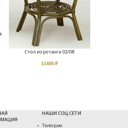
Стол из 
В КОРЗИНУ
Стол из ротанга 02/08
В КОРЗИНУ
(
11400
₽
НАЯ
НАШИ СОЦ.СЕТИ
МАЦИЯ
Телеграм